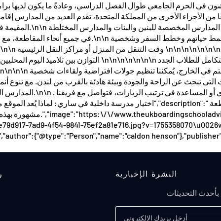
المقيمة في لندن والتي تر
في جميع أنحاء المقاطعة، مع العديد من المدارس التي تقدم ه
المدارس الداخلية وثقافاتها
مشهورة بهذه الدرجة، وكيف تخ
d917-7ad9-4f54-9841-75ef2a81e716.jpg?v=1755358070\u0026wi
,"author":{"@type":"Person","name":"caldon henson"},"publisher
النشرة الإخبارية
ر
بأحدث التحديثات
أدخل بريدك الإلكتروني