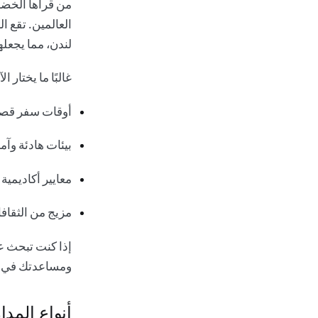
من قراها الخضر
لندن، مما يجعلها
غالبًا ما يختار الآباء Surrey م
أوقات سفر قصي
بيئات هادئة وآم
معايير أكاديمية
مزيج من الثقافا
إذا كنت تبحث ع
ومساعدتك في ا
أنواع المد