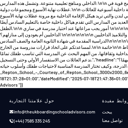
الداخلي ومناهج تعليمية متنوعة. وتشمل هذه المدارس:\n\n المدارس الداخلية الكاملة تم تصميم هذه المدارس للطلاب الذين يعيشون في الحرم الجامعي طوال الفصل الدراسي، وعادةً ما يكون لديها برامج قوية في
عطلات نهاية الأسبوع ومجموعات دولية.\n\n المدارس الداخلية الأسبوعية أو المرنة في مقاطعة ساري أكثر شيوعًا من الأجزاء الأخرى من المملكة المتحدة، تقدم العديد من المدارس إقامة داخلية أسبوعية للعائلات
يد هيكل الإقامة الداخلية مع مرونة عطلات نهاية الأسبوع.\n\n خيارات التعليم المختلط والخيارات أحادية الجنس ستجد توازنًا صحيًا بين المدارس المخصصة للبنين والبنات والمدارس المختلطة
ياكل داخلية خاصة بالتعليم السادس أيضًا.\n\n نحن نساعد العائلات بانتظام في مقارنة نماذج الإقامة بناءً على نمط حياتهم وخطط السفر وشخصية
الطفل.\n\n أمور يجب مراعاتها عند اختيار مدرسة في ساري \n\n\n\n\n\n وقت التنقل من المنزل أو مراكز النقل الرئيسية \n\n\n\n\n\n\n ثقافة عطلة نهاية الأسبوع في المدرسة هل يبقى معظم الطلاب
الداخليين أم يعودون إلى منازلهم؟ \n\n\n\n\n\n\n التوازن بين تلاميذ اليوم المحليين والتلاميذ الداخليين \n\n\n\n\n\n\n نهج الرعاية الرعوية والتكامل للطلاب الجدد \n\n\n\n\n\n\n التوقعات الأكاديمية والمواد
الدراسية المقدمة في شهادة الثانوية العامة والصف السادس\n\n\n\n\n\n\n\n ننصح دائمًا بزيارة مدرستين على الأقل للتعرف على البيئة. وإذا كنتم في الخارج، يُمكننا تنظيم جولات افتراضية ولقاءات شخصية
لمساعدتكم على اتخاذ قرارات مدروسة من الخارج.\n\n خاتمة\n\n تقدم مقاطعة سري مجموعة واسعة من المدارس الداخلية للعائلات التي تبحث عن الراحة والجودة وبيئة هادئة بالقرب من لندن. مع تنوع أنماط
، من المهم البحث عن المدرسة التي تناسب طفلك تمامًا.\n\n إذا كنت ترغب في الحصول على نصائح مُخصصة حول المدارس في سري أو المساعدة في ترتيب الزيارات، فتواصل مع فريقنا .
ندعم العائلات من الاستفسار الأولي وحتى التسجيل.","headline":"اختيار مدرسة داخلية في ساري: لماذا يُعد الموقع مهمًا؟","description":" هل تبحث عن مدارس داخلية في ساري؟ اكتشف ما يجعل المقاطعة
تار المدرسة المناسبة لاحتياجات طفلك وأسلوب حياته.","image":"https:\/\/www.theukboardingschooladvisors.com\/cdn\/shop\/articles\/Header_image_-
_Repton_School_-_Courtesy_of_Repton_School_3000x2000_6e79
18T21:37:28+01:00","dateModified":"2025-07-18T21:47:36+01:00"
Advisors "}}
وابط مفيدة
حول علامتنا التجارية
يبحث
info@theukboardingschooladvisors.com
تواصل معنا
(+44) 7585 335 245