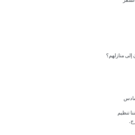
إلى منازلهم؟
لسادس
نا تنظيم
ج.