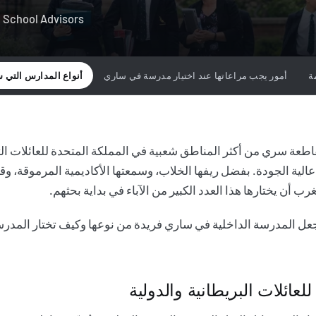
g School Advisors
ة
أمور يجب مراعاتها عند اختيار مدرسة في ساري
أنواع المدارس التي 
اطعة سري من أكثر المناطق شعبية في المملكة المتحدة للعائلات ا
لية الجودة. بفضل ريفها الخلاب، وسمعتها الأكاديمية المرموقة، وقر
 أن يختارها هذا العدد الكبير من الآباء في بداية بحثهم.
جعل المدرسة الداخلية في ساري فريدة من نوعها وكيف تختار المدرس
لعائلات البريطانية والدولية