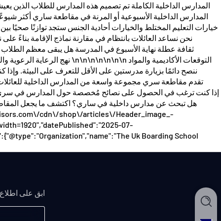
dth=1920","datePublished":"2025-07-
":{"@type":"Organization","name":"The Uk Boarding School
ابق على اطلاع 