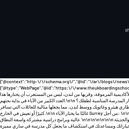
s
{"@context":"http:\/\/schema.org\/","@id":"\/ar\/blogs\/news\
type":"WebPage","@id":"https:\/\/www.theukboardin":"لطالما كانت
أكاديمية المرموقة، وقربها من لندن، ليس من المستغرب أن يختارها هذا
العدد الكبير من الآباء في بداية بحثهم.\n\n ولكن ما الذي يجعل المدرسة الداخلية في ساري فريدة من نوعها وكيف تختار المدرسة المناسبة لطفلك؟\n\n نداء ساري للعائلات البريطانية والدولية\n\n من قراها الخضراء
 إلى لندن، تُقدّم مقاطعة سري أفضل ما في العالمين. تقع العديد من المدارس على بُعد 30 إلى 60 دقيقة من مطاري هيثرو وغاتويك ووسط لندن، مما يجعلها مثالية للعائلات التي تسافر
كثيرًا أو تعيش في الخارج.\n\n غالبًا ما يختار الآباء Surrey من أجل: \n\n\n\n\n\n أوقات سفر قصيرة من وإلى المدرسة \n\n\n\n\n\n\n بيئات هادئة وآمنة مع رعاية رعوية ممتازة \n\n\n\n\n\n\n معايير أكاديمية
عالية وبرامج دراسية مشتركة واسعة النطاق \n\n\n\n\n\n\n مزيج من الثقافات المدرسية التقليدية والحديثة\n\n\n\n\n\n\n\n إذا كنت تبحث عن مدرسة تحقق التوازن بين البنية والدفء، فيمكننا إرشادك خلال
اراتك ومساعدتك في استكشاف ما يجعل كل مدرسة في ساري مميزة.\n\n أنواع المدارس التي ستجدها في ساري\n\n تضم مقاطعة سري مجموعة متنوعة من المدارس التي تقدم نماذج مختلفة من السكن